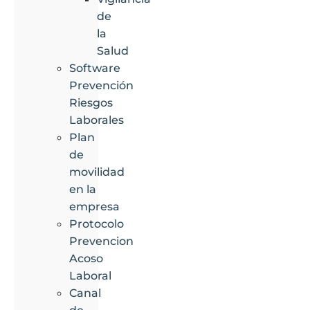
de
la
Salud
Software
Prevención
Riesgos
Laborales
Plan
de
movilidad
en la
empresa
Protocolo
Prevencion
Acoso
Laboral
Canal