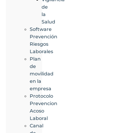
de
la
Salud
Software
Prevención
Riesgos
Laborales
Plan
de
movilidad
en la
empresa
Protocolo
Prevencion
Acoso
Laboral
Canal