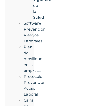
de
la
Salud
Software
Prevención
Riesgos
Laborales
Plan
de
movilidad
en la
empresa
Protocolo
Prevencion
Acoso
Laboral
Canal