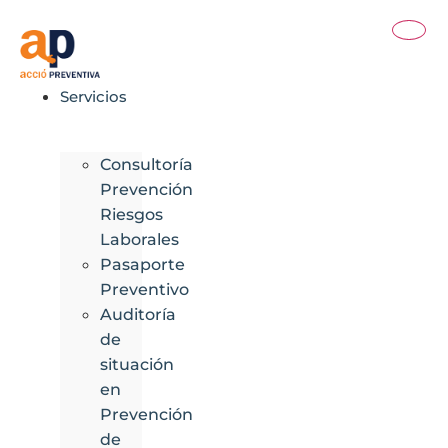
Ir
al
contenido
Servicios
Consultoría
Prevención
Riesgos
Laborales
Pasaporte
Preventivo
Auditoría
de
situación
en
Prevención
de