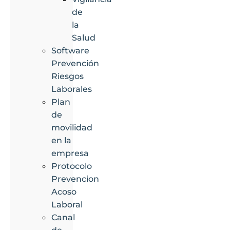
de
la
Salud
Software
Prevención
Riesgos
Laborales
Plan
de
movilidad
en la
empresa
Protocolo
Prevencion
Acoso
Laboral
Canal