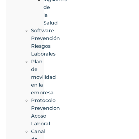
de
la
Salud
Software
Prevención
Riesgos
Laborales
Plan
de
movilidad
en la
empresa
Protocolo
Prevencion
Acoso
Laboral
Canal