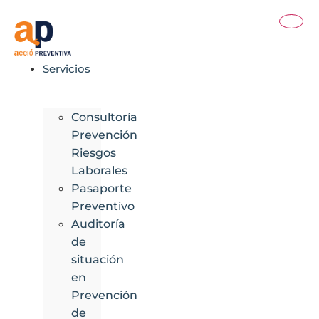
Ir
al
contenido
Servicios
Consultoría
Prevención
Riesgos
Laborales
Pasaporte
Preventivo
Auditoría
de
situación
en
Prevención
de